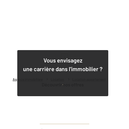
1
Vous envisagez
une carrière dans l'immobilier ?
Agence immobilière
Location
Location appartement
Découvrir nos offres