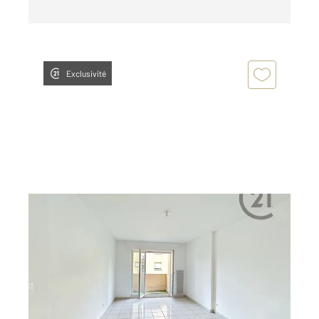
Exclusivité
MONTEREAU FAULT YONNE 77
2
46,50 m
, 2 pièces
Ref : 20303
Appartement F2 à louer
794 €
par mois charges comprises