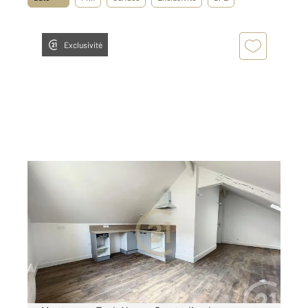
Exclusivité
MONTEREAU FAULT YONNE 77
2
18 m
, 1 pièce
Ref : 20318
Appartement F1 à louer
520 €
par mois charges comprises