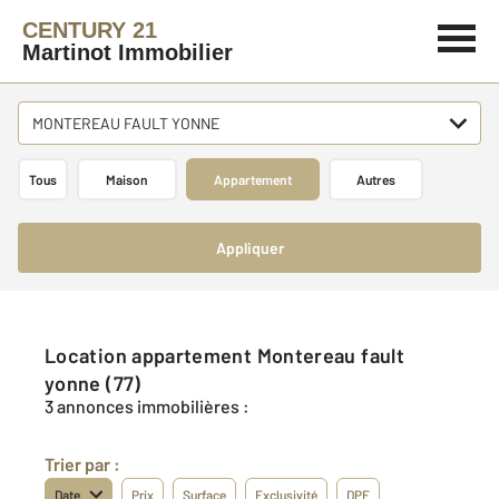
CENTURY 21
Martinot Immobilier
MONTEREAU FAULT YONNE
Tous
Maison
Appartement
Autres
Appliquer
Location appartement Montereau fault
yonne (77)
3 annonces immobilières :
Trier par :
Date
Prix
Surface
Exclusivité
DPE