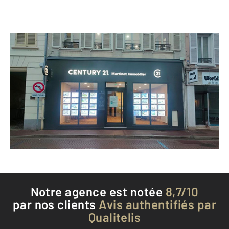
CENTURY 21 Martinot Immobilier
60 rue Jean Jaurès
MONTEREAU FAULT YONNE - 77130
Envoyer un message
Téléphoner à l'agence
Notre agence est notée
8,7/10
par nos clients
Avis authentifiés par
Qualitelis