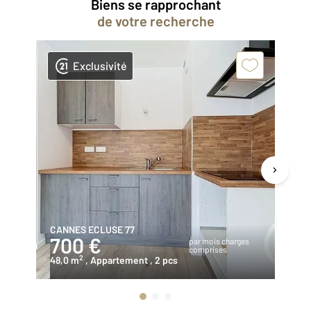
Biens se rapprochant
de votre recherche
Exclusivité
CANNES ECLUSE 77
MO
700 €
1
par mois charges
comprises
2
48,0 m
, Appartement
, 2 pcs
11