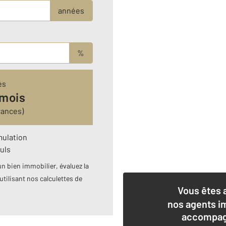
années
%
és
 mois
rances)
mulation
uls
n bien immobilier, évaluez la
utilisant nos calculettes de
Vous êtes 
nos agents i
accompagn