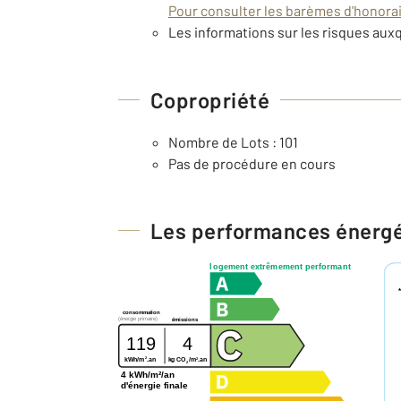
Pour consulter les barèmes d'honorair
Les informations sur les risques auxq
Copropriété
Nombre de Lots : 101
Pas de procédure en cours
Les performances énerg
logement extrêmement performant
consommation
(énergie primaire)
émissions
119
4
2
2
kg CO
/m
.an
kWh/m
.an
2
4 kWh/m²/an
d'énergie finale