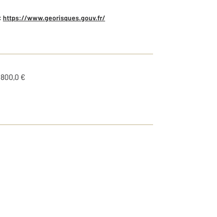
:
https://www.georisques.gouv.fr/
1800,0 €