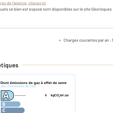
es de l'agence, cliquez ici
uels ce bien est exposé sont disponibles sur le site Géorisques 
Charges courantes par an : 
étiques
Dont émissions de gaz à effet de serre
*
peu d'émissions de CO2
4
kgCO
/m
.an
2
2