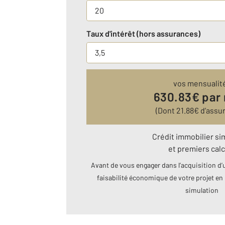
Taux d'intérêt (hors assurances)
vos mensualit
630.83
€ par
(Dont
21.88
€ d’assu
Crédit immobilier si
et premiers calc
Avant de vous engager dans l’acquisition d’u
faisabilité économique de votre projet en 
simulation