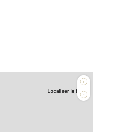
+
Localiser le bien
-
2