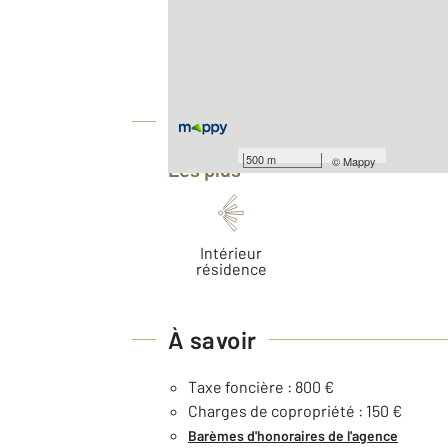
Type d'appartement : F2
Nombre de pièces : 2
[Voir le détail]
Équipements
500 m
©
Mappy
Les plus
Intérieur
résidence
À savoir
Taxe foncière : 800 €
Charges de copropriété : 150 €
Barèmes d'honoraires de l'agence