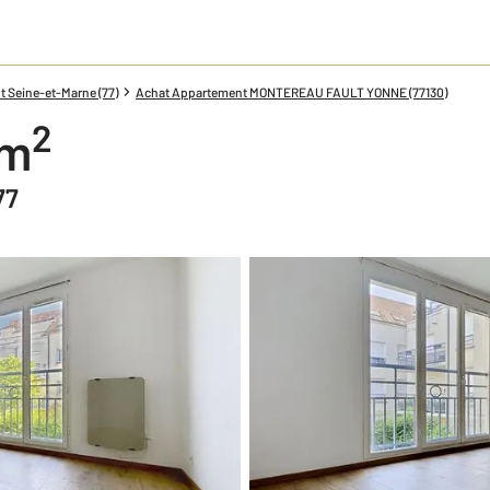
 Seine-et-Marne (77)
Achat Appartement MONTEREAU FAULT YONNE (77130)
2
 m
77