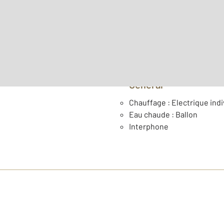
er
Étage : 1
Année construction : 200
Général
Chauffage : Electrique indi
Eau chaude : Ballon
Interphone