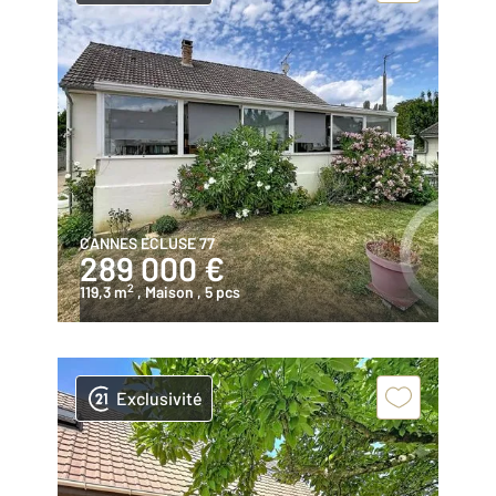
CANNES ECLUSE 77
289 000 €
2
119,3 m
, Maison
, 5 pcs
Exclusivité