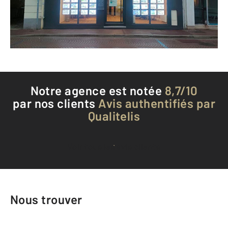
Envoyer un message
Téléphoner à l'agence
Notre agence est notée
8,7/10
par nos clients
Avis authentifiés par
Qualitelis
Voir tous les avis clients
Nous trouver