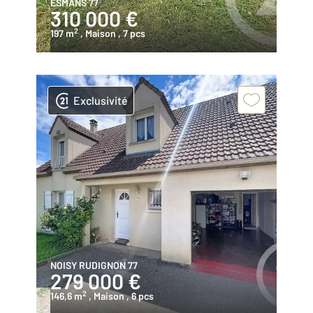
ESMANS 77
310 000 €
2
197 m
, Maison
, 7 pcs
Exclusivité
NOISY RUDIGNON 77
279 000 €
2
146,6 m
, Maison
, 6 pcs