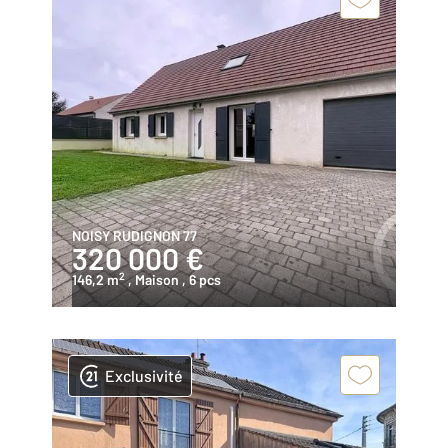
NOISY RUDIGNON 77
320 000 €
2
146,2 m
, Maison
, 6 pcs
Exclusivité