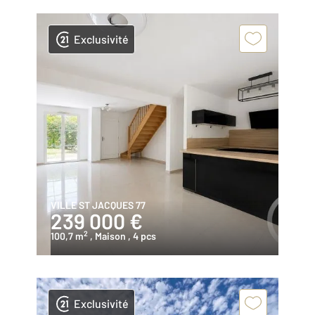
Exclusivité
VILLE ST JACQUES 77
239 000 €
2
100,7 m
, Maison
, 4 pcs
Exclusivité