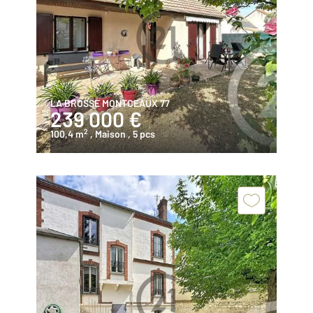
LA BROSSE MONTCEAUX 77
239 000 €
2
100,4 m
, Maison
, 5 pcs